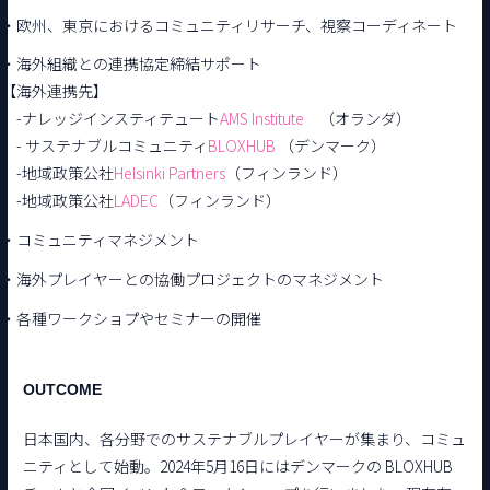
・欧州、東京におけるコミュニティリサーチ、視察コーディネート
・海外組織との連携協定締結サポート
【海外連携先】
-ナレッジインスティテュート
AMS Institute
（オランダ）
- サステナブルコミュニティ
BLOXHUB
（デンマーク）
-地域政策公社
Helsinki Partners
（フィンランド）
-地域政策公社
LADEC
（フィンランド）
・コミュニティマネジメント
・海外プレイヤーとの協働プロジェクトのマネジメント
・各種ワークショプやセミナーの開催
OUTCOME
日本国内、各分野でのサステナブルプレイヤーが集まり、コミュ
ニティとして始動。2024年5月16日にはデンマークの BLOXHUB