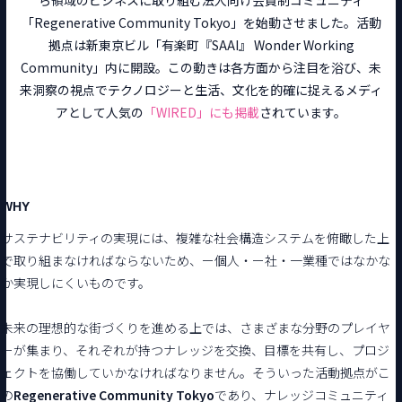
ら領域のビジネスに取り組む法人向け会員制コミュニティ
「Regenerative Community Tokyo」を始動させました。活動
拠点は新東京ビル「有楽町『SAAI』 Wonder Working
Community」内に開設。この動きは各方面から注目を浴び、未
来洞察の視点でテクノロジーと生活、文化を的確に捉えるメディ
アとして人気の
「WIRED」にも掲載
されています。
WHY
サステナビリティの実現には、複雑な社会構造システムを俯瞰した上
で取り組まなければならないため、ー個人・ー社・一業種ではなかな
か実現しにくいものです。
未来の理想的な街づくりを進める上では、さまざまな分野のプレイヤ
ーが集まり、それぞれが持つナレッジを交換、目標を共有し、プロジ
ェクトを協働していかなければなりません。そういった活動拠点がこ
の
Regenerative Community Tokyo
であり、ナレッジコミュニティ