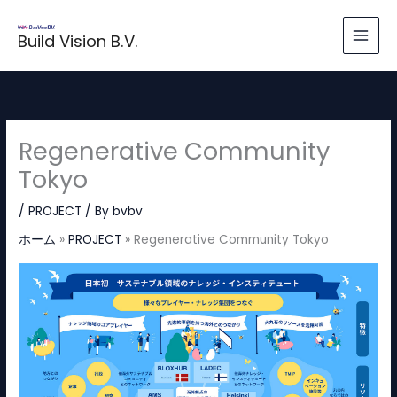
内
容
Build Vision B.V.
を
ス
キ
ッ
Regenerative Community
プ
Tokyo
/
PROJECT
/ By
bvbv
ホーム
PROJECT
Regenerative Community Tokyo